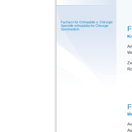
Facharzt für Orthopädie u. Chirurgie
Spezielle orthopädische Chirurgie
F
Sportmedizin
Kr
An
Wu
Ze
Rö
F
Me
An
As