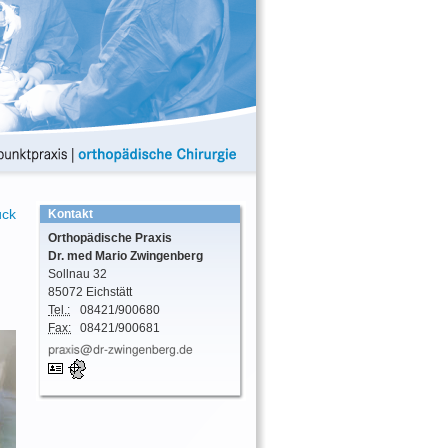
ück
Kontakt
Orthopädische Praxis
Dr. med
Mario
Zwingenberg
Sollnau 32
85072
Eichstätt
Tel.:
08421/900680
Fax:
08421/900681
vCard
GPS:
48°52'39.81''N
11°12'44.06''E