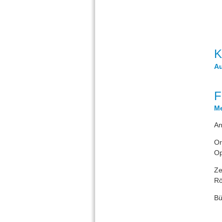
K
Au
F
Me
An
Or
Op
Ze
Rö
Bü