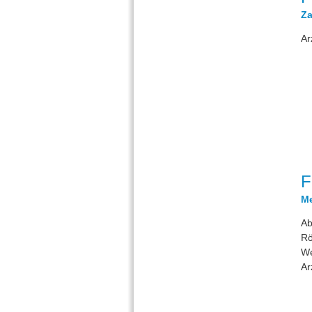
Za
Ar
F
Me
Ab
Rö
We
Ar