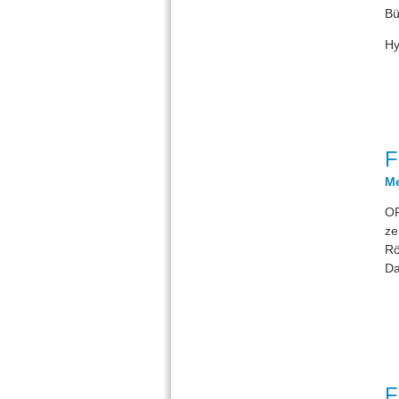
Bü
Hy
F
Me
OP
ze
Rö
Da
F