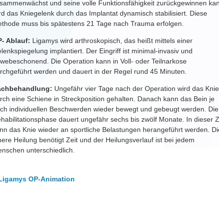
sammenwächst und seine volle Funktionsfähigkeit zurückgewinnen ka
rd das Kniegelenk durch das Implantat dynamisch stabilisiert. Diese
thode muss bis spätestens 21 Tage nach Trauma erfolgen.
- Ablauf:
Ligamys wird arthroskopisch, das heißt mittels einer
lenkspiegelung implantiert. Der Eingriff ist minimal-invasiv und
webeschonend. Die Operation kann in Voll- oder Teilnarkose
rchgeführt werden und dauert in der Regel rund 45 Minuten.
achbehandlung:
Ungefähr vier Tage nach der Operation wird das Knie
rch eine Schiene in Streckposition gehalten. Danach kann das Bein je
ch individuellen Beschwerden wieder bewegt und gebeugt werden. Die
habilitationsphase dauert ungefähr sechs bis zwölf Monate. In dieser Z
nn das Knie wieder an sportliche Belastungen herangeführt werden. Di
nere Heilung benötigt Zeit und der Heilungsverlauf ist bei jedem
nschen unterschiedlich.
Ligamys OP-Animation