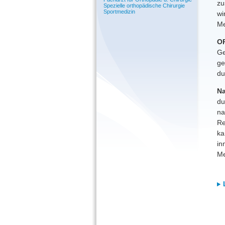
zu
Spezielle orthopädische Chirurgie
Sportmedizin
wi
Me
OP
Ge
ge
du
N
du
na
Re
ka
in
Me