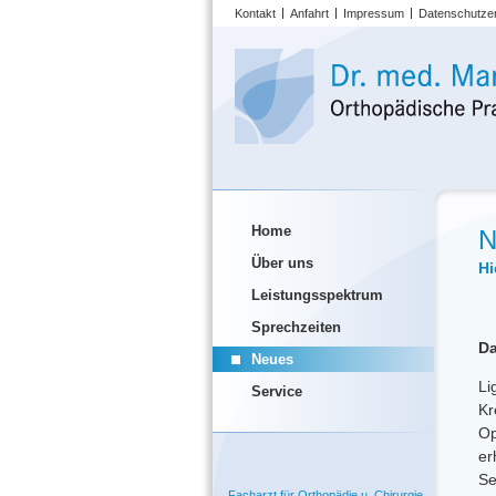
Kontakt
Anfahrt
Impressum
Datenschutze
Home
N
Über uns
Hi
Leistungsspektrum
Sprechzeiten
Da
Neues
Li
Service
Kr
Op
er
Se
Facharzt für Orthopädie u. Chirurgie