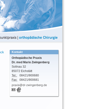
ück
Kontakt
Orthopädische Praxis
Dr. med
Mario
Zwingenberg
Sollnau 32
85072
Eichstätt
Tel.:
08421/900680
Fax:
08421/900681
vCard
GPS:
48°52'39.81''N
11°12'44.06''E