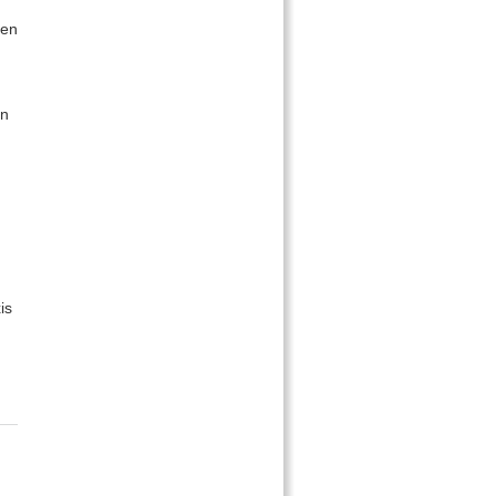
len
en
is