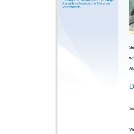
Spezielle orthopädische Chirurgie
Sportmedizin
Se
wi
Ab
D
Se
Wi