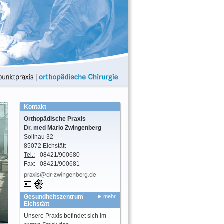
Kontakt
Orthopädische Praxis
Dr. med
Mario
Zwingenberg
Sollnau 32
85072
Eichstätt
Tel.:
08421/900680
Fax:
08421/900681
vCard
GPS:
48°52'39.81''N
Gesundheitszentrum
mehr
11°12'44.06''E
Eichstätt
Unsere Praxis befindet sich im